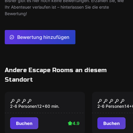
Bisher gibt es hier noch keine Bewertungen. Erzählen Sie, wie
Ihr Abenteuer verlaufen ist – hinterlassen Sie die erste
Bewertung!
Bewertung hinzufügen
Andere Escape Rooms an diesem
Standort
Escape Room
Escape Room
Prison Break
Robot Para
2-6 Personen
12
+
60
min.
2-6 Personen
14
+
Buchen
4.9
Buchen