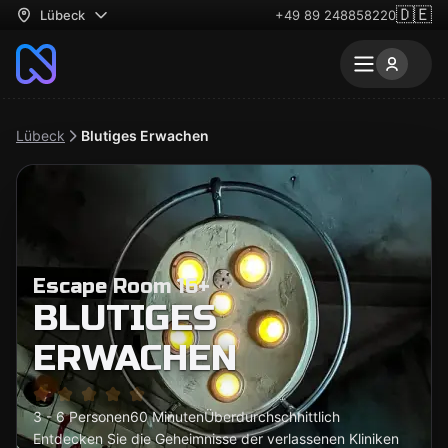
🇩🇪
Lübeck
+49 89 248858220
Lübeck
Blutiges Erwachen
Escape Room 16+
BLUTIGES
ERWACHEN
3 - 6 Personen
60 Minuten
Überdurchschnittlich
Entdecken Sie die Geheimnisse der verlassenen Kliniken