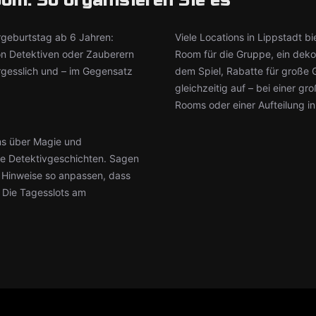
om: So organisieren Sie es
rgeburtstag ab 6 Jahren:
Viele Locations in Lippstadt b
on Detektiven oder Zauberern
Room für die Gruppe, ein dek
rgesslich und – im Gegensatz
dem Spiel, Rabatte für große
gleichzeitig auf – bei einer g
Rooms oder einer Aufteilung i
ms über Magie und
hte Detektivgeschichten. Sagen
ie Hinweise so anpassen, dass
: Die Tagesslots am