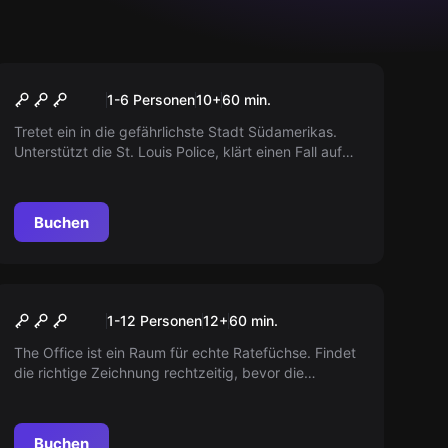
Escape Room
Mississippi Pub
1-6 Personen
10
+
60
min.
Tretet ein in die gefährlichste Stadt Südamerikas.
Unterstützt die St. Louis Police, klärt einen Fall auf
und schnappt Euch die Millionen. Ein unvergessliches
Abenteuer erwartet Euch.
Buchen
Escape Room
The Office
1-12 Personen
12
+
60
min.
The Office ist ein Raum für echte Ratefüchse. Findet
die richtige Zeichnung rechtzeitig, bevor die
Mexikaner eintreffen. Droht Ihrer Firma die Pleite?
Buchen