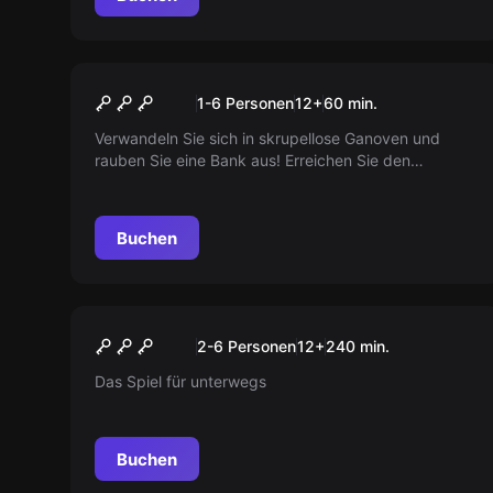
Escape Room
Fette Beute
1-6 Personen
12
+
60
min.
Verwandeln Sie sich in skrupellose Ganoven und
rauben Sie eine Bank aus! Erreichen Sie den
Tresorraum und sahnen Sie die fette Beute ab.
Erleben Sie den ultimativen Adrenalinschub!
Buchen
Escape Room
Escape Mobil
Neu
2-6 Personen
12
+
240
min.
Das Spiel für unterwegs
Buchen