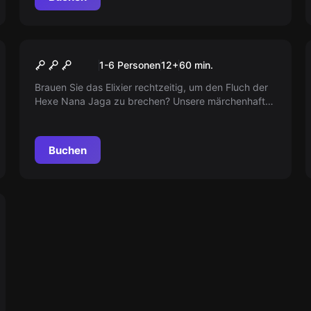
Escape Room
Hexe Nana Jaga
1-6 Personen
12
+
60
min.
Brauen Sie das Elixier rechtzeitig, um den Fluch der
Hexe Nana Jaga zu brechen? Unsere märchenhafte
Reise durch den Zauberwald wird eure Sinne
beanspruchen. Stellen Sie sich einer Stunde
unvergessliches Abenteuer!
Buchen