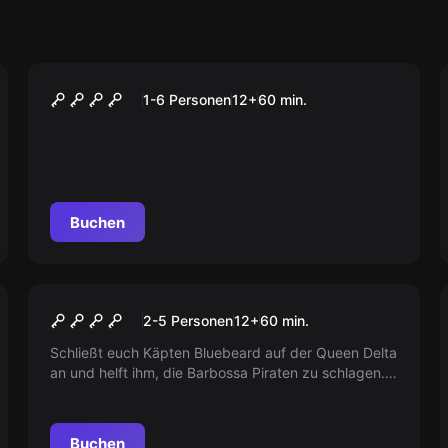
Escape Room
Escape Tower
1-6 Personen
12
+
60
min.
Buchen
Escape Room
Pirate Island
2-5 Personen
12
+
60
min.
Schließt euch Käpten Bluebeard auf der Queen Delta
an und helft ihm, die Barbossa Piraten zu schlagen.
Ihr habt 60 Minuten, um den Schatz auf Pirate Island
zu finden. Seid ihr bereit für das Abenteuer?
Buchen