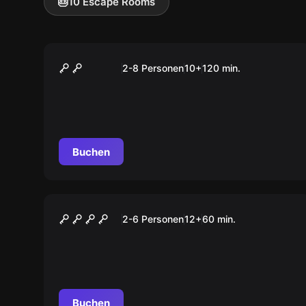
🎂
10 Escape Rooms
Outdoor
Das Magische Portal
2-8 Personen
10
+
120
min.
Buchen
Escape Room
Neues Testament
2-6 Personen
12
+
60
min.
Buchen