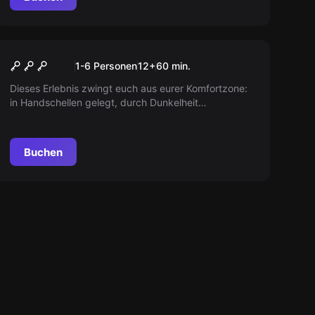
Escape Room
The Evidence
1-6 Personen
12
+
60
min.
Dieses Erlebnis zwingt euch aus eurer Komfortzone:
in Handschellen gelegt, durch Dunkelheit
beeinträchtigt müsst ihr euch durch die Enge auf die
Suche machen.
Buchen