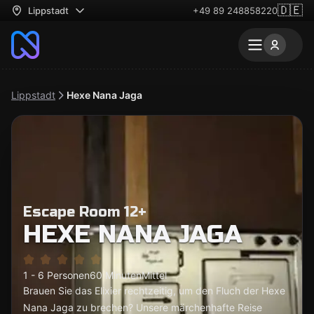
🇩🇪
Lippstadt
+49 89 248858220
Lippstadt
Hexe Nana Jaga
Escape Room 12+
HEXE NANA JAGA
1 - 6 Personen
60 Minuten
Mittel
Brauen Sie das Elixier rechtzeitig, um den Fluch der Hexe
Nana Jaga zu brechen? Unsere märchenhafte Reise