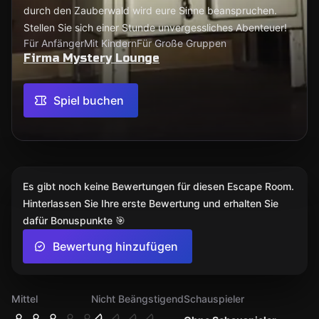
durch den Zauberwald wird eure Sinne beanspruchen.
Stellen Sie sich einer Stunde unvergessliches Abenteuer!
Für Anfänger
Mit Kindern
Für Große Gruppen
Firma Mystery Lounge
Spiel buchen
Es gibt noch keine Bewertungen für diesen Escape Room.
Hinterlassen Sie Ihre erste Bewertung und erhalten Sie
dafür Bonuspunkte 🎯
Bewertung hinzufügen
Mittel
Nicht Beängstigend
Schauspieler