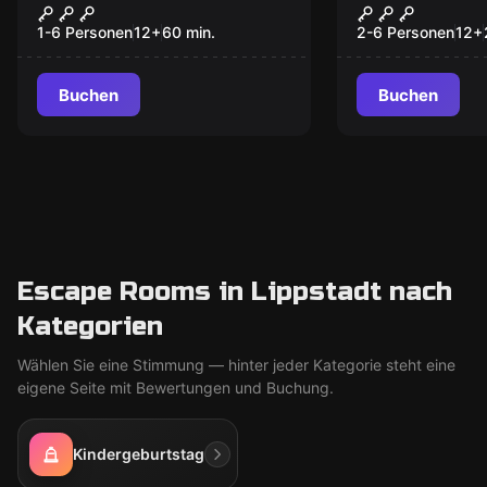
The Evidence
Escape Mob
Neu
1-6 Personen
12
+
60
min.
2-6 Personen
12
+
Buchen
Buchen
Escape Rooms in Lippstadt nach
Kategorien
Wählen Sie eine Stimmung — hinter jeder Kategorie steht eine
eigene Seite mit Bewertungen und Buchung.
Kindergeburtstag