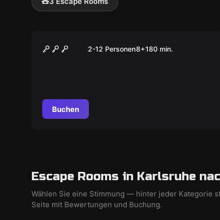
🧸
3 Escape Rooms
Outdoor
Operation Fuchsjagd
2-12 Personen
8
+
180
min.
Buchen
Escape Rooms in Karlsruhe nac
Wählen Sie eine Stimmung — hinter jeder Kategorie s
Seite mit Bewertungen und Buchung.