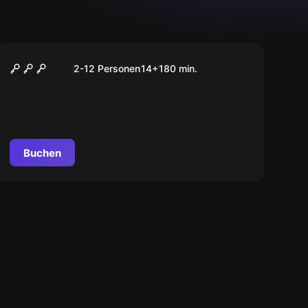
Outdoor
Das Elixier der Macht
2-12 Personen
14
+
180
min.
Buchen