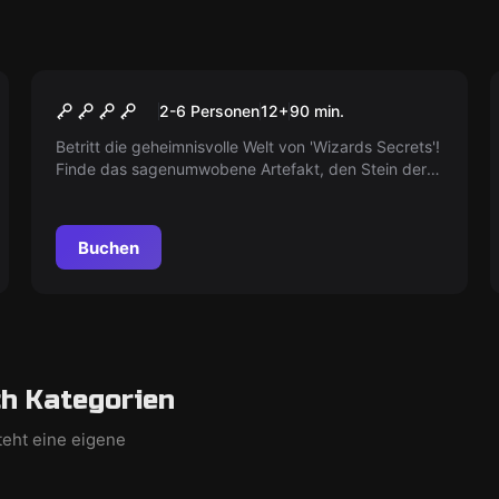
Escape Room
Wizards Secrets
2-6 Personen
12
+
90
min.
Betritt die geheimnisvolle Welt von 'Wizards Secrets'!
Finde das sagenumwobene Artefakt, den Stein der
Weisen, löse Rätsel und entfessele deine Magie. Bist
du bereit?
Buchen
h Kategorien
teht eine eigene