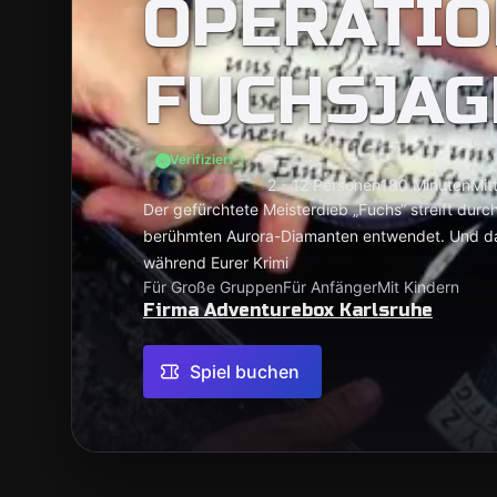
OPERATIO
FUCHSJAG
Verifiziert
2 - 12 Personen
180 Minuten
Mitt
Der gefürchtete Meisterdieb „Fuchs“ streift dur
berühmten Aurora-Diamanten entwendet. Und da
während Eurer Krimi
Für Große Gruppen
Für Anfänger
Mit Kindern
Firma Adventurebox Karlsruhe
Spiel buchen