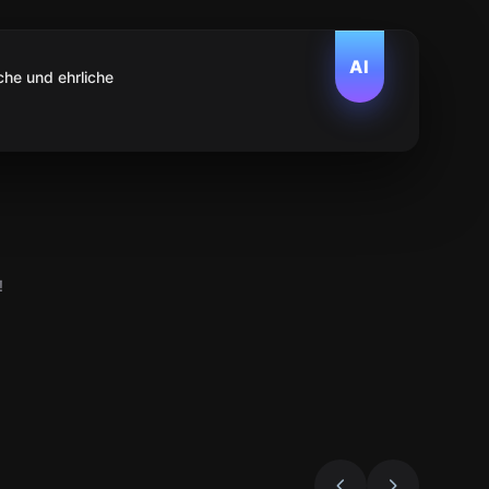
AI
che und ehrliche
!