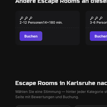
Andere Escape Rooms an diese
Outdoor
Escape R
Das Elixier der Macht
Time U
2-12 Personen
14
+
180
min.
3-6 Perso
Buchen
Buche
Escape Rooms in Karlsruhe nac
Wählen Sie eine Stimmung — hinter jeder Kategorie s
Seite mit Bewertungen und Buchung.