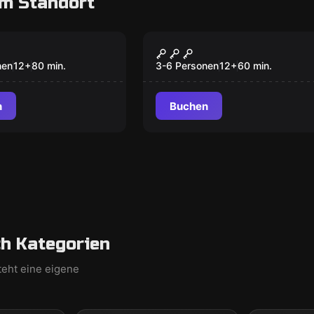
m Standort
oom
Escape Room
nit 49°N
Das fünfte Element
nen
12
+
80
min.
3-6 Personen
12
+
60
min.
n
Buchen
h Kategorien
teht eine eigene