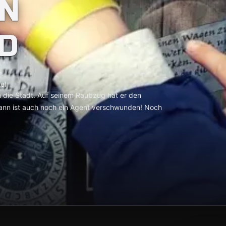
N
D
el
ch die Stadt. Auf seinem Raubzug hat er den
nn ist auch noch ein Agent verschwunden! Noch