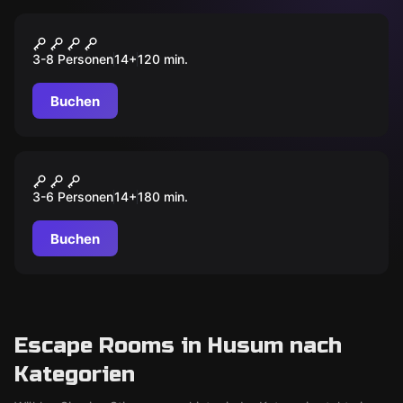
Outdoor
Crime Academy
3-8 Personen
14
+
120
min.
Buchen
Outdoor
DER FALL BERGMANN
3-6 Personen
14
+
180
min.
Buchen
Escape Rooms in Husum nach
Kategorien