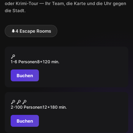
oder Krimi-Tour — Ihr Team, die Karte und die Uhr gegen
die Stadt.
🌲
4 Escape Rooms
Outdoor
OPERATION FUCHSJAGD
1-6 Personen
8
+
120
min.
Buchen
Outdoor
Husum Mystery
2-100 Personen
12
+
180
min.
Buchen