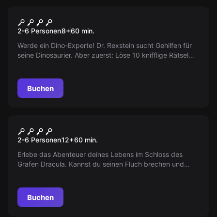
Escape Room
Dino World
2-6 Personen
8
+
60
min.
Werde ein Dino-Experte! Dr. Rexstein sucht Gehilfen für
seine Dinosaurier. Aber zuerst: Löse 10 knifflige Rätsel
und stelle deine Fähigkeiten auf die Probe!
Buchen
Escape Room
Draculas Schloss 2.0
2-6 Personen
12
+
60
min.
Erlebe das Abenteuer deines Lebens im Schloss des
Grafen Dracula. Kannst du seinen Fluch brechen und
entfliehen? Oder wirst du sein nächstes Opfer? Finde es
heraus!
Buchen