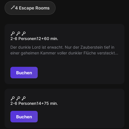
🪄
4 Escape Rooms
Escape Room
Der Zauberstein
2-6 Personen
12
+
60
min.
Der dunkle Lord ist erwacht. Nur der Zauberstein tief in
einer geheimen Kammer voller dunkler Flüche versteckt,
kann seine Herrschaft des Terrors beenden. Findet den
Zauberstein und besiegt die wachsende Dunkelheit,
bevor wir alle verloren sind.
Buchen
Escape Room
Zauberschule Der geheime
2-6 Personen
14
+
75
min.
Auftrag
Buchen