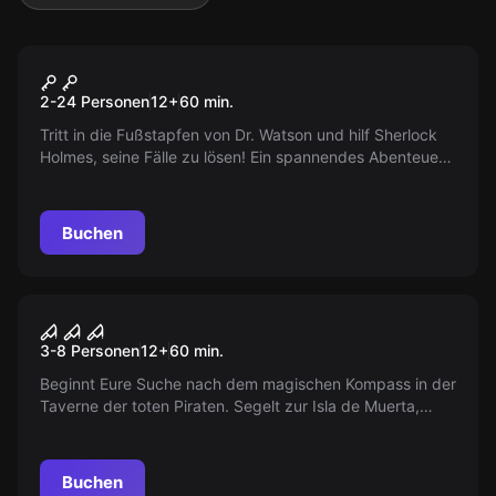
Escape Room
Sherlock Holmes
2-24 Personen
12
+
60
min.
Tritt in die Fußstapfen von Dr. Watson und hilf Sherlock
Holmes, seine Fälle zu lösen! Ein spannendes Abenteuer
wartet auf dich. Ideal für Erstspieler und Rätselfreunde.
Spieldauer 60-70 Minuten.
Buchen
Escape Room
Fluch der Karibik
3-8 Personen
12
+
60
min.
Beginnt Eure Suche nach dem magischen Kompass in der
Taverne der toten Piraten. Segelt zur Isla de Muerta,
grabt in den Katakomben der verlorenen Seelen. Findet
den Weg heraus, bevor Ihr den Verstand verliert. 3-8
Spieler, 60-70 Minuten, ab 14 Jahren.
Buchen