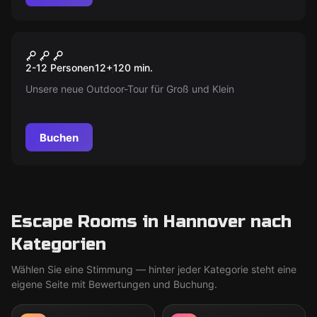
Escape Room
Illuminati – Mord am Bischof
Neu
2-12 Personen
12
+
120
min.
Unsere neue Outdoor-Tour für Groß und Klein
Buchen
Escape Rooms in Hannover nach
Kategorien
Wählen Sie eine Stimmung — hinter jeder Kategorie steht eine
eigene Seite mit Bewertungen und Buchung.