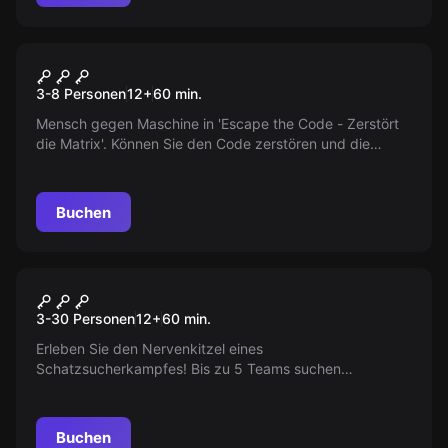
Escape Room
Matrix
3-8 Personen
12
+
60
min.
Mensch gegen Maschine in 'Escape the Code - Zerstört
die Matrix'. Können Sie den Code zerstören und die
Menschheit befreien? Actionreiches Abenteuerspiel für 3-
8 Spieler. Spieldauer 60-70 Minuten, ab 12 Jahren.
Buchen
Escape Room
Inka Schatz
3-30 Personen
12
+
60
min.
Erleben Sie den Nervenkitzel eines
Schatzsucherkampfes! Bis zu 5 Teams suchen
gleichzeitig nach dem Inka-Schatz. Wessen Team wird
wohl am Ende siegreich sein?
Buchen