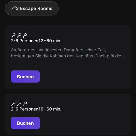
🪄
3 Escape Rooms
Escape Room
DIE REISE DER TITANIC
2-6 Personen
12
+
60
min.
An Bord des luxuriösesten Dampfers seiner Zeit,
besichtigen Sie die Kabinen des Kapitäns. Doch plötzlich
geht die Tür zu und ist abgeschlossen. Wo ist der
Schlüssel?
Buchen
Escape Room
WINTERTRAUM
2-6 Personen
10
+
60
min.
Buchen