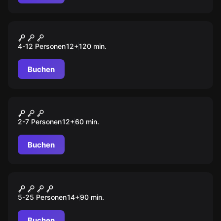
Outdoor
Franks Rache
4-12 Personen
12
+
120
min.
Buchen
Escape Room
DIE KRONE DES KÖNIGS
2-7 Personen
12
+
60
min.
Buchen
Quiz
MIND-ARENA
5-25 Personen
14
+
90
min.
Buchen