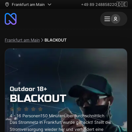
🇩🇪
Frankfurt am Main
+49 89 248858220
Frankfurt am Main
BLACKOUT
Outdoor 18+
BLACKOUT
4 - 16 Personen
150 Minuten
Überdurchschnittlich
Das Stromnetz in Frankfurt wurde gehackt! Stellt die
Stromversorgung wieder her und verhindert eine