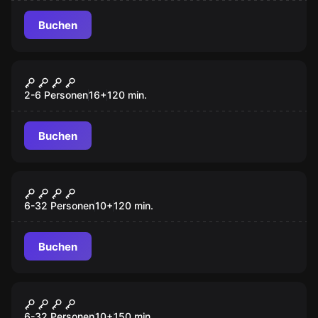
Buchen
Online Escape Room
AUSGANGSSPERRE
2-6 Personen
16
+
120
min.
Buchen
Outdoor
ABENTEUER WEIHNACHTSMARKT
6-32 Personen
10
+
120
min.
Buchen
Outdoor
DAS MAGISCHE PORTAL
6-32 Personen
10
+
150
min.