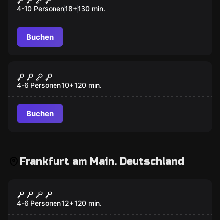
4-10 Personen
18
+
130
min.
Buchen
Online Escape Room
LOST CHRISTMAS
4-6 Personen
10
+
120
min.
Buchen
Frankfurt am Main, Deutschland
Escape Room
Blackout
Neu
4-6 Personen
12
+
120
min.