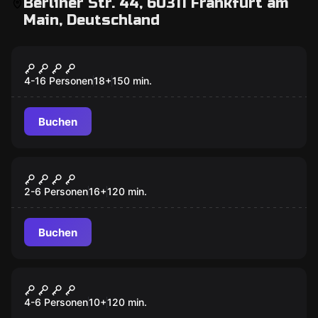
Berliner Str. 44, 60311 Frankfurt am
Main, Deutschland
Outdoor
BLACKOUT
4-16 Personen
18
+
150
min.
Buchen
Online Escape Room
DER SEELENSAMMLER
2-6 Personen
16
+
120
min.
Buchen
Online Escape Room
MISSION CHRISTMAS
4-6 Personen
10
+
120
min.