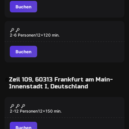
Buchen
Escape Room
Hung Over
Neu
2-6 Personen
12
+
120
min.
Buchen
Zeil 109, 60313 Frankfurt am Main-
Innenstadt I, Deutschland
Escape Room
Operation Mindfall
Neu
2-12 Personen
12
+
150
min.
Buchen