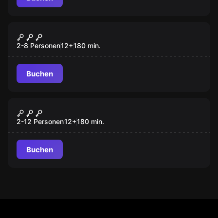
Escape Room
Schnitzeljagd
Neu
2-8 Personen
12
+
180
min.
Buchen
Escape Room
Das Magische Portal
Neu
2-12 Personen
12
+
180
min.
Buchen