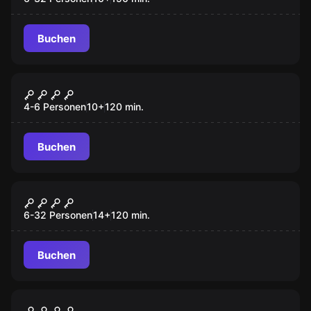
Buchen
Online Escape Room
DIAMANTENFIEBER
4-6 Personen
10
+
120
min.
Buchen
Outdoor
OPERATION MINDFALL
6-32 Personen
14
+
120
min.
Buchen
Outdoor
HUNG OVER