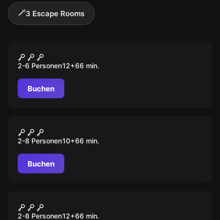
🪄
3 Escape Rooms
Escape Room
Aladin
2-6 Personen
12
+
66
min.
Buchen
Escape Room
Der weise Zauberer
2-8 Personen
10
+
66
min.
Buchen
Escape Room
DIE ZAUBER- SCHULE
2-8 Personen
12
+
66
min.