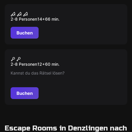
Escape Room
DAS WAISENHAUS
2-8 Personen
14
+
66
min.
Buchen
Escape Room
Hunters Lodge
Neu
2-8 Personen
12
+
60
min.
Kannst du das Rätsel lösen?
Buchen
Escape Rooms in Denzlingen nach