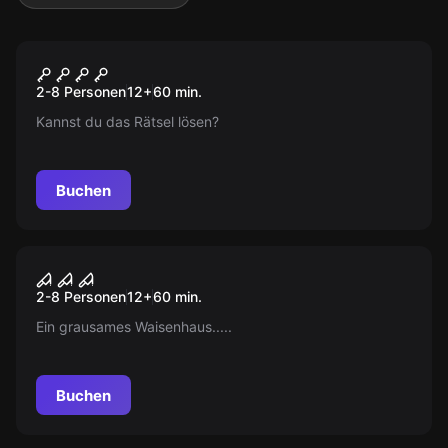
Escape Room
School of Wizards
Neu
2-8 Personen
12
+
60
min.
Kannst du das Rätsel lösen?
Buchen
Escape Room
The Orphanage
Neu
2-8 Personen
12
+
60
min.
Ein grausames Waisenhaus.....
Buchen