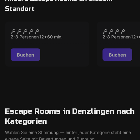
Standort
Escape Room
Escape Room
Jagdhütte (Hunter's
SCHOOL OF
GESCHLOSSEN
GESCH
Lodge)
2-8 Personen
12
+
60
min.
2-8 Personen
12
+
Buchen
Buchen
Escape Rooms in Denzlingen nach
Kategorien
Wählen Sie eine Stimmung — hinter jeder Kategorie steht eine
eigene Seite mit Bewertungen und Buchung.