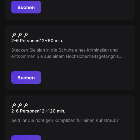
Buchen
Escape Room
The Prison Cell
2-6 Personen
12
+
60
min.
Stecken Sie sich in die Schuhe eines Kriminellen und
entkommen Sie aus einem Hochsicherheitsgefängnis.
Werden Sie es schaffen, oder werden Sie erwischt?
Buchen
Escape Room
Der Kunstraub
Neu
2-6 Personen
12
+
120
min.
Seid ihr die richtigen Komplizen für einen Kunstraub?