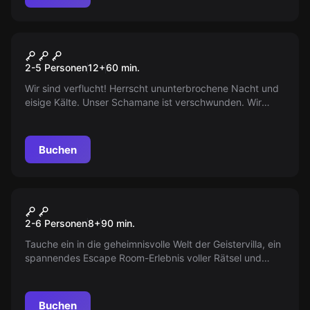
Escape Room
Wikinger - der Zorn der Götter
2-5 Personen
12
+
60
min.
Wir sind verflucht! Herrscht ununterbrochene Nacht und
eisige Kälte. Unser Schamane ist verschwunden. Wir
brauchen deine Hilfe!
Buchen
Escape Room
Die Geistervilla
Neu
2-6 Personen
8
+
90
min.
Tauche ein in die geheimnisvolle Welt der Geistervilla, ein
spannendes Escape Room-Erlebnis voller Rätsel und
Abenteuer. Schaffst du es, die Geheimnisse zu lüften und
dem Spuk auf die Spur zu kommen, bevor die Zeit
abläuft? Ein Abenteuer wartet auf dich und deine
Buchen