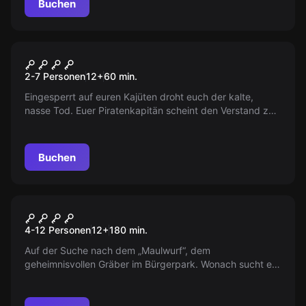
Buchen
Escape Room
Charon - Der Fluch des
2-7 Personen
12
+
60
min.
Piratenschatzes
Eingesperrt auf euren Kajüten droht euch der kalte,
nasse Tod. Euer Piratenkapitän scheint den Verstand zu
verlieren. Entdeckt ihr eine geheime Ladung, mit der
keiner gerechnet hat…
Buchen
Outdoor
Aufgewühlt - Das Geheimnis
4-12 Personen
12
+
180
min.
des Maulwurfs
Auf der Suche nach dem „Maulwurf“, dem
geheimnisvollen Gräber im Bürgerpark. Wonach sucht er?
Eine spannende Jagd beginnt. Seid dabei!