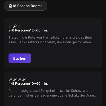
🎂
16 Escape Rooms
Escape Room
Die Blutdiamanten von
2-6 Personen
12
+
60
min.
Rabuun
Tretet in die Rolle von Freiheitskämpfern, die das Büro
eines Bankdirektors infiltrieren, um einen gestohlenen
Diamanten zurückzuholen. Doch seid vorsichtig, der
Bankdirektor hat ein ausgeklügeltes Alarmsystem
installiert.
Buchen
Escape Room
Anne Bonnys Schatz
4-8 Personen
10
+
60
min.
Piraten, aufgepasst! Ein geheimnisvoller Schatz wurde
gefunden. Ist es der sagenumwobene Schatz der Anne
Bonny? Nur echte Piraten können ihn öffnen. Beginnt
euer Abenteuer jetzt!