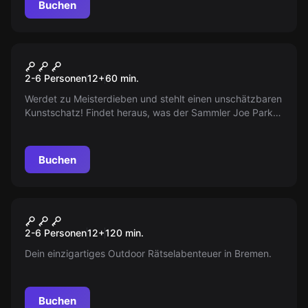
Buchen
Escape Room
Die Kunst des Stehlens
2-6 Personen
12
+
60
min.
Werdet zu Meisterdieben und stehlt einen unschätzbaren
Kunstschatz! Findet heraus, was der Sammler Joe Parker
versteckt hält. Nutzt diese einmalige Chance, bevor
jemand anders zuschlägt. Die Uhr tickt!
Buchen
Escape Room
Outdoor Escape-Tour Bremen
Neu
2-6 Personen
12
+
120
min.
„Viertel Nach“
Dein einzigartiges Outdoor Rätselabenteuer in Bremen.
Buchen