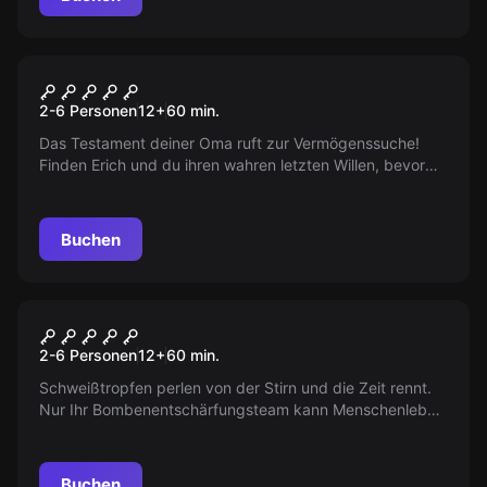
Escape Room
Testament
2-6 Personen
12
+
60
min.
Das Testament deiner Oma ruft zur Vermögenssuche!
Finden Erich und du ihren wahren letzten Willen, bevor
das falsche Testament in Kraft tritt? Zeit ist Geld und
Diamanten… Tick-Tack…
Buchen
Escape Room
The Bomb
2-6 Personen
12
+
60
min.
Schweißtropfen perlen von der Stirn und die Zeit rennt.
Nur Ihr Bombenentschärfungsteam kann Menschenleben
retten und die tickende Bombe stoppen. Ihr habt 60
Minuten... Wird es gelingen?
Buchen