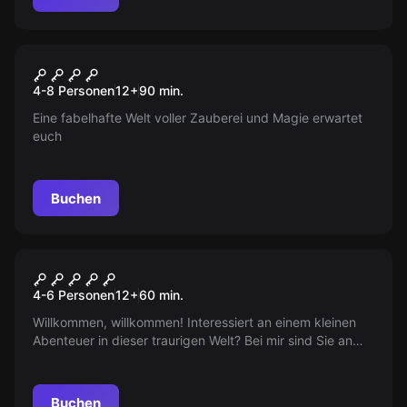
Freunde!
Escape Room
Magische Fabelwesen
Neu
4-8 Personen
12
+
90
min.
Eine fabelhafte Welt voller Zauberei und Magie erwartet
euch
Buchen
Escape Room
Wasteland - Dr. Scrappy's
4-6 Personen
12
+
60
min.
Junkyard Labs
Willkommen, willkommen! Interessiert an einem kleinen
Abenteuer in dieser traurigen Welt? Bei mir sind Sie an
der richtigen Stelle. Lassen Sie uns gemeinsam
gewinnen...
Buchen