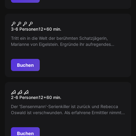
Escape Room
Geschichten einer
3-6 Personen
12
+
60
min.
Schatzjägerin
Tritt ein in die Welt der berühmten Schatzjägerin,
Marianne von Eigelstein. Ergründe ihr aufregendes
Leben, lüfte die Geheimnisse ihres verfluchten Anwesens
und entdecke ihre unglaublichen Schätze.
Buchen
Escape Room
Am seidenen Faden
2-6 Personen
12
+
60
min.
Der 'Sensenmann'-Serienkiller ist zurück und Rebecca
Oswald ist verschwunden. Als erfahrene Ermittler nimmt
ihr den fall auf. Findet Rebecca, bevor es zu spät ist!
Buchen