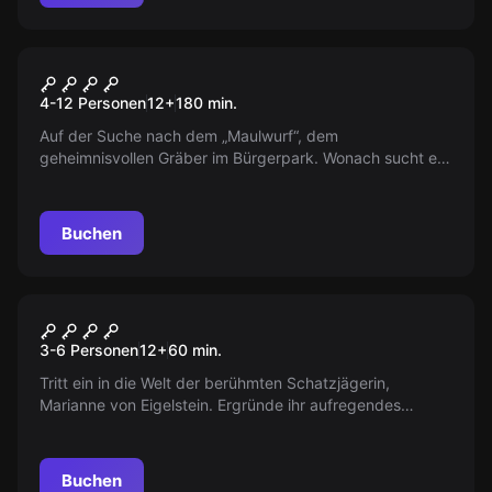
Outdoor
Aufgewühlt - Das Geheimnis
4-12 Personen
12
+
180
min.
des Maulwurfs
Auf der Suche nach dem „Maulwurf“, dem
geheimnisvollen Gräber im Bürgerpark. Wonach sucht er?
Eine spannende Jagd beginnt. Seid dabei!
Buchen
Escape Room
Geschichten einer
3-6 Personen
12
+
60
min.
Schatzjägerin
Tritt ein in die Welt der berühmten Schatzjägerin,
Marianne von Eigelstein. Ergründe ihr aufregendes
Leben, lüfte die Geheimnisse ihres verfluchten Anwesens
und entdecke ihre unglaublichen Schätze.
Buchen