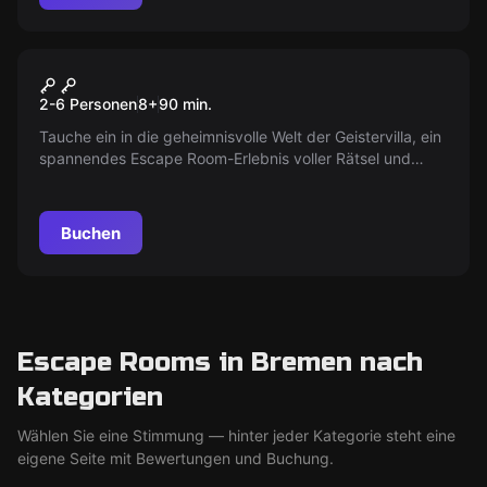
Escape Room
Die Geistervilla
Neu
2-6 Personen
8
+
90
min.
Tauche ein in die geheimnisvolle Welt der Geistervilla, ein
spannendes Escape Room-Erlebnis voller Rätsel und
Abenteuer. Schaffst du es, die Geheimnisse zu lüften und
dem Spuk auf die Spur zu kommen, bevor die Zeit
abläuft? Ein Abenteuer wartet auf dich und deine
Buchen
Freunde!
Escape Rooms in Bremen nach
Kategorien
Wählen Sie eine Stimmung — hinter jeder Kategorie steht eine
eigene Seite mit Bewertungen und Buchung.