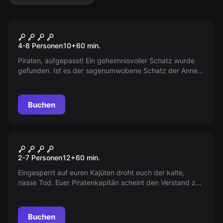
Escape Room
Anne Bonnys Schatz
4-8 Personen
10
+
60
min.
Piraten, aufgepasst! Ein geheimnisvoller Schatz wurde
gefunden. Ist es der sagenumwobene Schatz der Anne
Bonny? Nur echte Piraten können ihn öffnen. Beginnt
euer Abenteuer jetzt!
Buchen
Escape Room
Charon - Der Fluch des
2-7 Personen
12
+
60
min.
Piratenschatzes
Eingesperrt auf euren Kajüten droht euch der kalte,
nasse Tod. Euer Piratenkapitän scheint den Verstand zu
verlieren. Entdeckt ihr eine geheime Ladung, mit der
keiner gerechnet hat…
Buchen