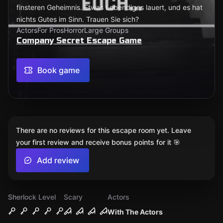
finsteren Geheimnis. Etwas Lebendiges lauert, und es hat
nichts Gutes im Sinn. Trauen Sie sich?
Actors
For Pros
Horror
Large Groups
Company Secret Escape Game
Book game
There are no reviews for this escape room yet. Leave
your first review and receive bonus points for it 🎯
Add review
Sherlock Level
Scary
Actors
With The Actors