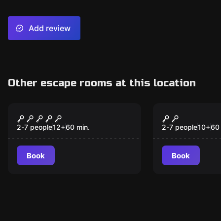
Add review
Other escape rooms at this location
Escape room
Escape room
U-Virus
Zaubergas
2-7 people
12
+
60
min.
2-7 people
10
+
60
Book
Book