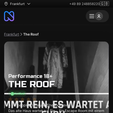
🇬🇧
Frankfurt
+49 89 248858220
Frankfurt
The Roof
Performance 18+
THE ROOF
Verified
3 - 7 people
60 minutes
Sherlock level
Das alte Haus wartet auf Sie... Ein Escape Room mit einem