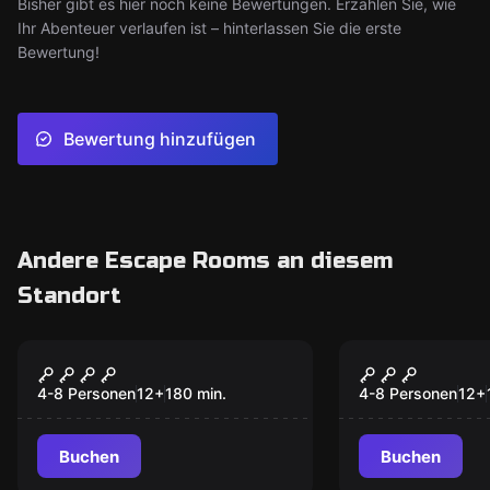
Bisher gibt es hier noch keine Bewertungen. Erzählen Sie, wie
Ihr Abenteuer verlaufen ist – hinterlassen Sie die erste
Bewertung!
Bewertung hinzufügen
Andere Escape Rooms an diesem
Standort
Escape Room
Escape Room
Das gestohlene
Die Jagd n
Neu
Olympiagold
Silberschat
4-8 Personen
12
+
180
min.
4-8 Personen
12
+
Buchen
Buchen