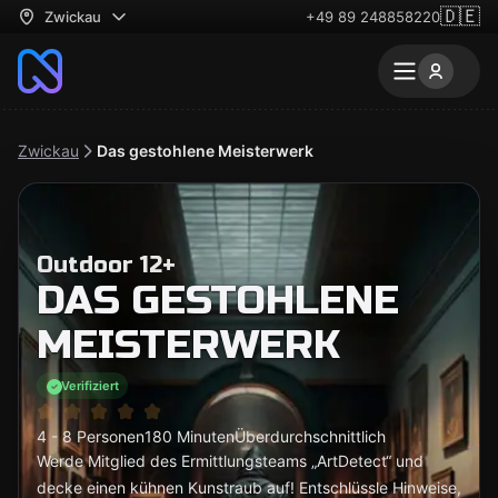
🇩🇪
Zwickau
+49 89 248858220
Zwickau
Das gestohlene Meisterwerk
Outdoor 12+
DAS GESTOHLENE
MEISTERWERK
Verifiziert
4 - 8 Personen
180 Minuten
Überdurchschnittlich
Werde Mitglied des Ermittlungsteams „ArtDetect“ und
decke einen kühnen Kunstraub auf! Entschlüssle Hinweise,