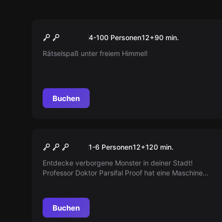
Escape Room
Teamrallye
Neu
4-100 Personen
12
+
90
min.
Rätselspaß unter freiem Himmel!
Buchen
Escape Room
Monster in der Stadt
Neu
1-6 Personen
12
+
120
min.
Entdecke verborgene Monster in deiner Stadt!
Professor Doktor Parsifal Proof hat eine Maschine
entwickelt, die die lustigen Kreaturen sichtbar macht.
Doch als er sie in Betrieb nimmt, kommt alles anders
als geplant. Hilf dem Professor, die kleinen Monster
Buchen
zu finden und die Lage zu retten!