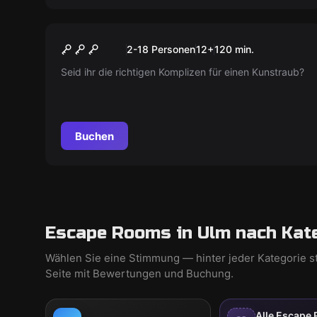
Escape Room
Der Kunstraub
Neu
2-18 Personen
12
+
120
min.
Seid ihr die richtigen Komplizen für einen Kunstraub?
Buchen
Escape Rooms in Ulm nach Kat
Wählen Sie eine Stimmung — hinter jeder Kategorie s
Seite mit Bewertungen und Buchung.
Alle Escape