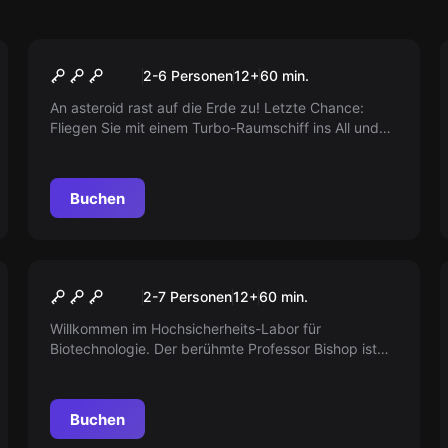
Action-Spiel
Space Escape
2-6 Personen
12
+
60
min.
An asteroid rast auf die Erde zu! Letzte Chance:
Fliegen Sie mit einem Turbo-Raumschiff ins All und
sprengen Sie die Gefahr! Lernen Sie alles in einer
Stunde. 3, 2, 1 – Bereit für den Start!
Buchen
Escape Room
Biohazard
2-7 Personen
12
+
60
min.
Willkommen im Hochsicherheits-Labor für
Biotechnologie. Der berühmte Professor Bishop ist
verschwunden. Ein Konzern versucht, sein
universelles Pestizid zu nutzen. Schützen Sie die
Menschheit vor dieser Katastrophe!
Buchen