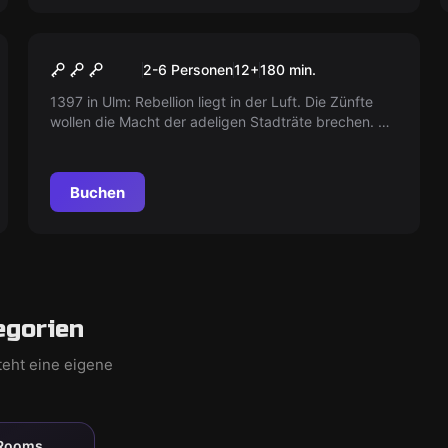
Escape Room
Die Rebellion - Aufstand der
Neu
2-6 Personen
12
+
180
min.
Zünfte
1397 in Ulm: Rebellion liegt in der Luft. Die Zünfte
wollen die Macht der adeligen Stadträte brechen. Als
Mittelsmann kannst du ihnen dabei helfen, ohne
entdeckt zu werden. Die Zukunft von Ulm könnte
eine revolutionäre Wendung nehmen. Bist du bereit,
Buchen
Geschichte zu schreiben?
egorien
teht eine eigene
 Rooms