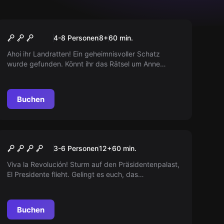
Escape Room
Anne Bonnys Schatz
4-8 Personen
8
+
60
min.
Ahoi ihr Landratten! Ein geheimnisvoller Schatz
wurde gefunden. Könnt ihr das Rätsel um Anne
Bonnys Piratenschatz lösen? Auf ins Abenteuer! Arr!
Arr! Arr!
Buchen
Action-Spiel
Revolución Olé
3-6 Personen
12
+
60
min.
Viva la Revolución! Sturm auf den Präsidentenpalast,
El Presidente flieht. Gelingt es euch, das
aufgebrachte Volk zu beruhigen, bevor die
Verstärkung eintrifft?
Buchen