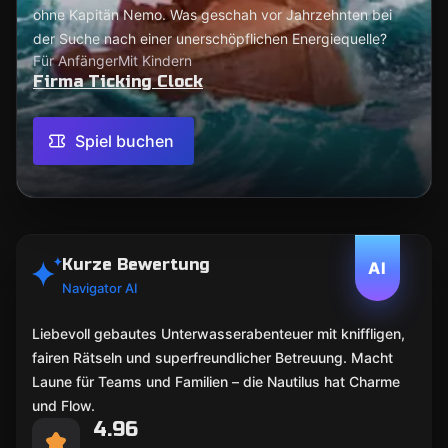
ohne Kapitän Nemo. Was geschah vor Jahrzehnten bei
der Suche nach einer unerschöpflichen Energiequelle?
Für Anfänger
Mit Kindern
Firma Ticking Clock
Spiel buchen
Kurze Bewertung
AI
Navigator AI
Liebevoll gebautes Unterwasserabenteuer mit kniffligen,
fairen Rätseln und superfreundlicher Betreuung. Macht
Laune für Teams und Familien – die Nautilus hat Charme
und Flow.
4.96