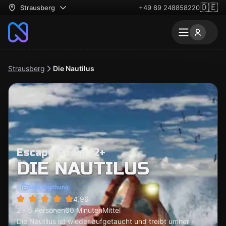
🇩🇪
Strausberg
+49 89 248858220
Strausberg
Die Nautilus
Escape Room 12+
DIE NAUTILUS
Sofortbuchung
4.96
2 - 5 Personen
60 Minuten
Mittel
Die Nautilus ist wieder aufgetaucht und treibt umher -