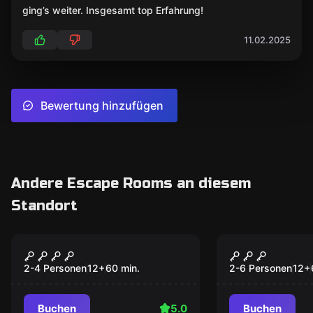
ging’s weiter. Insgesamt top Erfahrung!
11.02.2025
Bewertung hinzufügen
Andere Escape Rooms an diesem
Standort
Escape Room
Escape Room
E.T. Rettung
Gefangen i
Populär
Populär
Spielzimme
2-4 Personen
12
+
60
min.
2-6 Personen
12
+
Buchen
5.0
Buchen