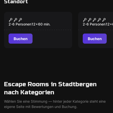
Standort
VR
VR
Jungle Quest VR
Mission Si
2-6 Personen
12
+
60
min.
2-6 Personen
12
+
Buchen
Buchen
Escape Rooms in Stadtbergen
nach Kategorien
Wählen Sie eine Stimmung — hinter jeder Kategorie steht eine
eigene Seite mit Bewertungen und Buchung.