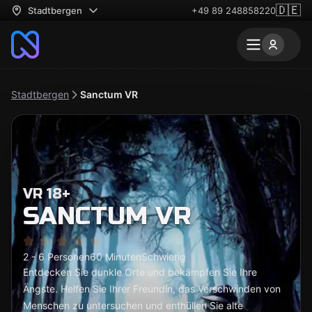
🇩🇪
Stadtbergen
+49 89 248858220
Stadtbergen
Sanctum VR
VR 18+
SANCTUM VR
2 - 6 Personen
60 Minuten
Schwierig
Entdecken Sie dunkle Orte und bekämpfen Sie Ihre
Ängste. Helfen Sie Ihrer Freundin, das Verschwinden von
Menschen zu untersuchen und enthüllen Sie alte