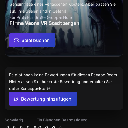
Geheimnisse eines verlassenen Klosters. Aber passen Sie
auf, Ihre Seelen sind in Gefahr!
Für Profis
Für Große Gruppen
Horror
Firma Vaons VR Stadtbergen
Spiel buchen
Es gibt noch keine Bewertungen für diesen Escape Room.
Hinterlassen Sie Ihre erste Bewertung und erhalten Sie
dafür Bonuspunkte 🎯
Bewertung hinzufügen
Schwierig
Ein Bisschen Beängstigend