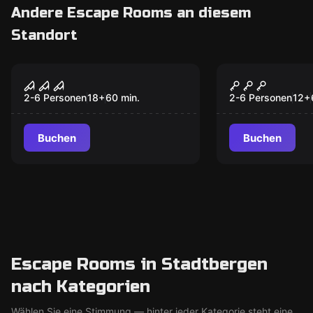
Andere Escape Rooms an diesem
Standort
VR
VR
Sanctum VR
Jungle Que
2-6 Personen
18
+
60
min.
2-6 Personen
12
+
Buchen
Buchen
Escape Rooms in Stadtbergen
nach Kategorien
Wählen Sie eine Stimmung — hinter jeder Kategorie steht eine