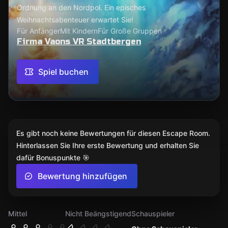
Ordnung an den Nordpol. Ein episches
Weihnachtsabenteuer erwartet Sie!
Für Anfänger
Mit Kindern
Für Große Gruppen
Firma Vaons VR Stadtbergen
Spiel buchen
Es gibt noch keine Bewertungen für diesen Escape Room.
Hinterlassen Sie Ihre erste Bewertung und erhalten Sie
dafür Bonuspunkte 🎯
Bewertung hinzufügen
Mittel
Nicht Beängstigend
Schauspieler