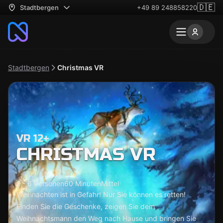
🇩🇪
Stadtbergen
+49 89 248858220
Stadtbergen
Christmas VR
VR 12+
CHRISTMAS VR
2 - 6 Personen
60 Minuten
Mittel
Weihnachten ist in Gefahr! Nur Sie können es retten!
Finden Sie die Geschenke, zeigen Sie dem
Weihnachtsmann den Weg nach Hause und bringen Sie