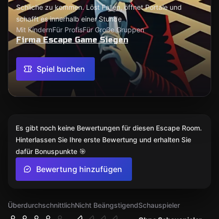
Schliche zu kommen. Löst Fallen, öffnet Portale und
schafft es innerhalb einer Stunde
Mit Kindern
Für Profis
Für Große Gruppen
Firma Escape Game Siegen
Spiel buchen
Es gibt noch keine Bewertungen für diesen Escape Room.
Hinterlassen Sie Ihre erste Bewertung und erhalten Sie
dafür Bonuspunkte 🎯
Bewertung hinzufügen
Überdurchschnittlich
Nicht Beängstigend
Schauspieler