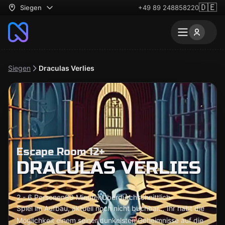
🇩🇪
Siegen
+49 89 248858220
Siegen
Draculas Verlies
Escape Room 12+
DRACULAS VERLIES
2 - 6 Personen
60 Minuten
Überdurchschnittlich
Spiel im Aufbau, aktuell noch nicht buchbar… Ihr habt die
Möglichkeit einem seiner dunkelsten Geheimnisse auf die