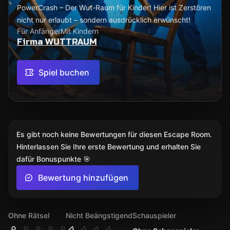
PowerCrash – Der Wut-Raum für Kinder! Hier ist Zerstören
nicht nur erlaubt – sondern ausdrücklich erwünscht!
Für Anfänger
Mit Kindern
Firma WUTTRAUM
Spiel buchen
Es gibt noch keine Bewertungen für diesen Escape Room.
Hinterlassen Sie Ihre erste Bewertung und erhalten Sie
dafür Bonuspunkte 🎯
Bewertung hinzufügen
Ohne Rätsel
Nicht Beängstigend
Schauspieler