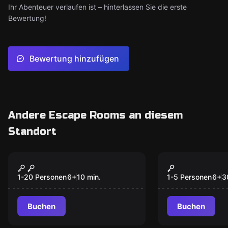
Ihr Abenteuer verlaufen ist – hinterlassen Sie die erste
Bewertung!
Bewertung hinzufügen
Andere Escape Rooms an diesem
Standort
Antistress
Antistress
Retro Arcade & Chill
MiniCrash
Populär
Populär
Zone
1-20 Personen
6
+
10
min.
1-5 Personen
6
+
3
Buchen
Buchen