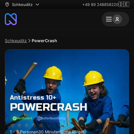
🇩🇪
Schkeuditz
+49 89 248858220
Schkeuditz
PowerCrash
Antistress 10+
POWERCRASH
Verifiziert
Sofortbuchung
1 - 5 Personen
30 Minuten
Ohne Rätsel