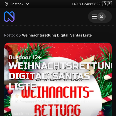
🇩🇪
Rostock
+49 89 248858220
Rostock
Weihnachtsrettung Digital: Santas Liste
Outdoor 12+
WEIHNACHTSRETTUN
DIGITAL: SANTAS
LISTE
2 - 10 Personen
60 Minuten
Überdurchschnittlich
Hilft uns die Weihnachtsfreude zu retten: Findet den
versteckten standort der Geschenkliste des