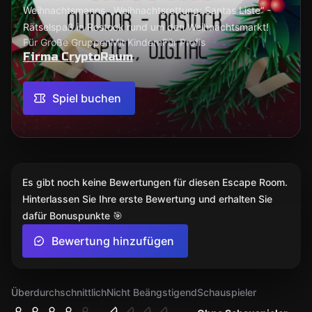
Weihnachtsmanns. „Weihnachtsrettung: Santas Liste“ -
Rätselspaß in Rostock rund um den Weihnachtsmarkt!
Für Große Gruppen
Mit Kindern
Für Profis
Firma CryptoRaum
Spiel buchen
Es gibt noch keine Bewertungen für diesen Escape Room.
Hinterlassen Sie Ihre erste Bewertung und erhalten Sie
dafür Bonuspunkte 🎯
Bewertung hinzufügen
Überdurchschnittlich
Nicht Beängstigend
Schauspieler