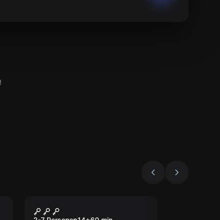
!
Escape Room
Jagdhütte
2-7 Personen
14
+
60
min.