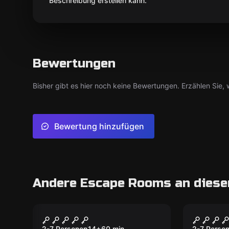
Beschreibung erstellen kann.
Bewertungen
Bisher gibt es hier noch keine Bewertungen. Erzählen Sie, w
Bewertung hinzufügen
Andere Escape Rooms an diese
Escape Room
Escape R
Jack the Ripper
Tempel
2-7 Personen
14
+
60
min.
2-7 Perso