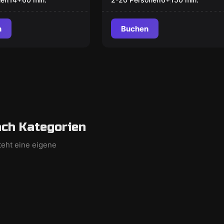
Mangfall Piraten
n
Buchen
ch Kategorien
teht eine eigene