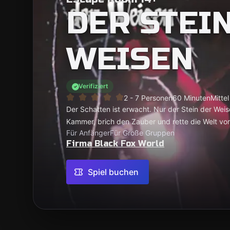
DER STEI
WEISEN
Verifiziert
2 - 7 Personen
60 Minuten
Mittel
Der Schatten ist erwacht. Nur der Stein der We
Kammer, brich den Zauber und rette die Welt vor 
Für Anfänger
Für Große Gruppen
Firma Black Fox World
Spiel buchen