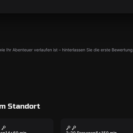
ie Ihr Abenteuer verlaufen ist – hinterlassen Sie die erste Bewertung
m Standort
oom
Outdoor
 des Todes
Der Schatz der
nen
14
+
60
min.
2-20 Personen
6
+
150
min.