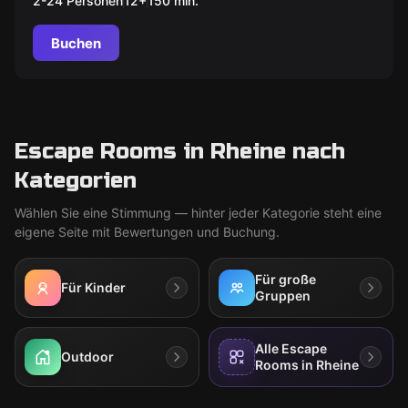
2-24 Personen
12
+
150
min.
Bischof
Buchen
Escape Rooms in Rheine nach
Kategorien
Wählen Sie eine Stimmung — hinter jeder Kategorie steht eine
eigene Seite mit Bewertungen und Buchung.
Für große
Für Kinder
Gruppen
Alle Escape
Outdoor
Rooms in Rheine