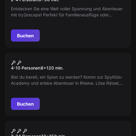
Entdecken Sie eine Welt voller Spannung und Abenteuer
mit try2escape! Perfekt für Familienausflüge oder
Kindergeburtstage, bieten wir packende Rätseltouren ab
8 Jahren, die Köpfchen und Zusammenarbeit fordern. Ein
unvergessliches Erlebnis wartet auf Sie!
Buchen
Outdoor
Smart Kids Academy
4-10 Personen
8
+
120
min.
Bist du bereit, ein Spion zu werden? Komm zur SpyKids-
Academy und erlebe Abenteuer in Rheine. Löse Rätsel,
meistere Herausforderungen und erhalte eine
Zertifizierung. Bist du bereit?
Buchen
Outdoor
ILLUMINATEN Mord am