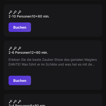
Outdoor
MISSION: BOMBE
2-10 Personen
10
+
60
min.
Buchen
Escape Room
Der grosse Dante
2-6 Personen
12
+
60
min.
Erleben Sie die beste Zauber-Show des genialen Magiers
DANTE! Was führt er im Schilde und was hat es mit dem
Verschwinden seiner Assistentinnen zu tun?
Buchen
Escape Room
Das Gold Von Bentlage
Neu
2-4 Personen
8
+
90
min.