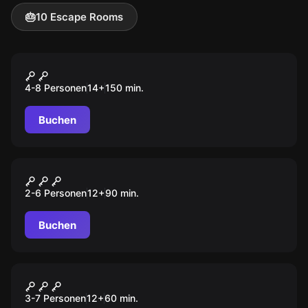
🎂
10 Escape Rooms
Outdoor
DER WALD DER VERLORENEN
4-8 Personen
14
+
150
min.
SEELEN
Buchen
Outdoor
DAS GEHEIME TAGEBUCH
2-6 Personen
12
+
90
min.
Buchen
Escape Room
TIME
3-7 Personen
12
+
60
min.