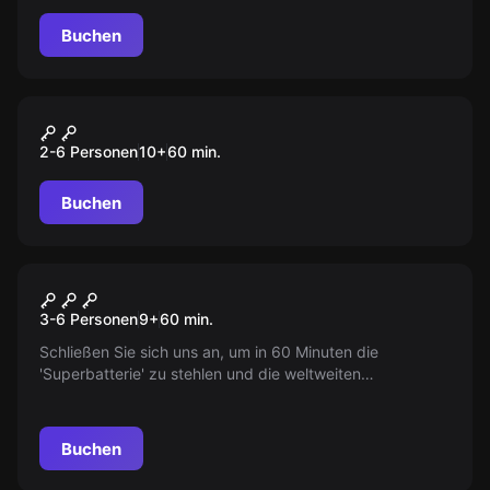
Buchen
Escape Room
Nemesis: A New Life
2-6 Personen
10
+
60
min.
Buchen
Escape Room
Das Joshua Projekt
3-6 Personen
9
+
60
min.
Schließen Sie sich uns an, um in 60 Minuten die
'Superbatterie' zu stehlen und die weltweiten
Ressourcenprobleme zu lösen! Sind Sie bereit für diese
Mission?
Buchen