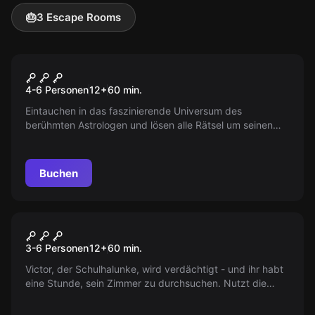
🎂
3 Escape Rooms
Escape Room
Das Universum des
4-6 Personen
12
+
60
min.
Astrologen
Eintauchen in das faszinierende Universum des
berühmten Astrologen und lösen alle Rätsel um seinen
Fluch zu brechen. Nur mit der richtigen
Sternenkonstellation können Sie Erfolg haben.
Buchen
Escape Room
Der verrückte Victor
3-6 Personen
12
+
60
min.
Victor, der Schulhalunke, wird verdächtigt - und ihr habt
eine Stunde, sein Zimmer zu durchsuchen. Nutzt die
Chance, bevor er zurückkehrt...