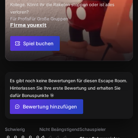
Kollege. Könnt ihr die Raketen stoppen oder ist alles
verloren?
Für Profis
Für Große Gruppen
Firma youexit
Spiel buchen
Es gibt noch keine Bewertungen für diesen Escape Room.
Hinterlassen Sie Ihre erste Bewertung und erhalten Sie
dafür Bonuspunkte 🎯
Bewertung hinzufügen
Schwierig
Nicht Beängstigend
Schauspieler