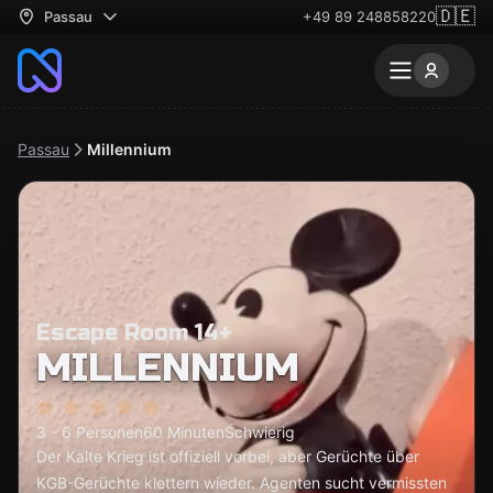
🇩🇪
Passau
+49 89 248858220
Passau
Millennium
Escape Room 14+
MILLENNIUM
3 - 6 Personen
60 Minuten
Schwierig
Der Kalte Krieg ist offiziell vorbei, aber Gerüchte über
KGB-Gerüchte klettern wieder. Agenten sucht vermissten