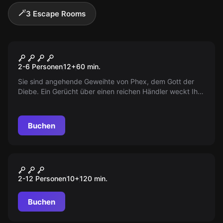
🪄
3 Escape Rooms
Escape Room
Leichte Beute
2-6 Personen
12
+
60
min.
Sie sind angehende Geweihte von Phex, dem Gott der
Diebe. Ein Gerücht über einen reichen Händler weckt Ihr
Interesse. Ein einfacher Plan: einbrechen, zugreifen,
verschwinden. Seid ihr klug genug, euer Ziel zu
erreichen?
Buchen
Outdoor
Auroras magischer Würfel
2-12 Personen
10
+
120
min.
Buchen