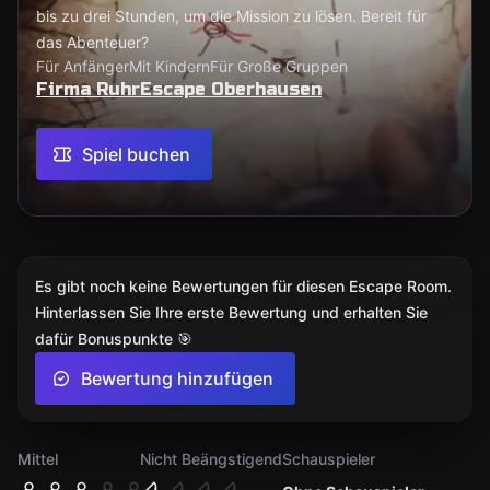
bis zu drei Stunden, um die Mission zu lösen. Bereit für
das Abenteuer?
Für Anfänger
Mit Kindern
Für Große Gruppen
Firma RuhrEscape Oberhausen
Spiel buchen
Es gibt noch keine Bewertungen für diesen Escape Room.
Hinterlassen Sie Ihre erste Bewertung und erhalten Sie
dafür Bonuspunkte 🎯
Bewertung hinzufügen
Mittel
Nicht Beängstigend
Schauspieler