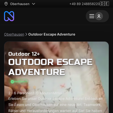
🇩🇪
Oberhausen
+49 89 248858220
Oberhausen
Outdoor Escape Adventure
Outdoor 12+
OUTDOOR ESCAPE
ADVENTURE
Verifiziert
2 - 6 Personen
120 Minuten
Mittel
Erleben Sie unser Outdoor Escape Adventure! Entdecken
Sie Essen und Oberhausen auf eine neue Art. Teamwork,
Rätsel und Herausforderungen warten auf Sie! Sie haben