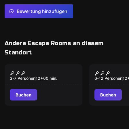
Bewertung hinzufügen
Andere Escape Rooms an diesem
Standort
Escape Room
Escape Room
Sherlock Holmes
DER LETZT
MAGIERS
3-7 Personen
12
+
60
min.
6-12 Personen
12
Buchen
Buchen