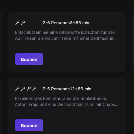
Escape Room
Maditas Geheimnis
2-6 Personen
8
+
66
min.
Entschlüsseln Sie eine rätselhafte Botschaft für den
ASF, reisen Sie ins Jahr 1988 mit einer Zeitmaschine
und helfen Sie Anton, eine wichtige Mission zu
erledigen! Können Sie das Geheimnis lösen?
Buchen
Escape Room
Tödliche Bescherung: Wo ist
2-5 Personen
12
+
66
min.
die Asche?
Eskalierendes Familiendrama der Schlabbecks:
Anton, Frajo und eine Weihnachtsmission mit Chaos
und Gänsebraten. Wer braucht Besinnlichkeit, wenn
alles anders läuft?
Buchen