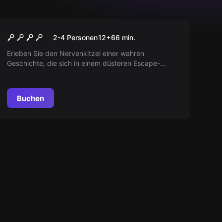
Escape Room
Christa Lehmann
2-4 Personen
12
+
66
min.
Erleben Sie den Nervenkitzel einer wahren
Geschichte, die sich in einem düsteren Escape-
Abenteuer entfaltet. Stellen Sie sich Ihrer Angst und
entdecken Sie, wie viel Wahrheit Sie aushalten
können.
Buchen