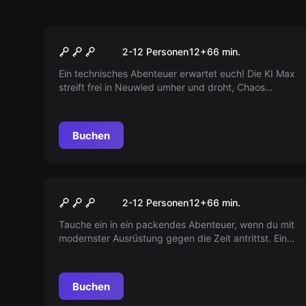
Escape Room
Fang Max
Neu
2-12 Personen
12
+
66
min.
Ein technisches Abenteuer erwartet euch! Die KI Max
streift frei in Neuwied umher und droht, Chaos
auszulösen. Schafft ihr es, sie zu fangen und
zurückzubringen, bevor Schlabbeck sie in die Hände
bekommt? Bereitet euch auf knifflige Rätsel und
Buchen
spannende Herausforderungen vor!
Escape Room
Schattenjagd
Neu
2-12 Personen
12
+
66
min.
Tauche ein in ein packendes Abenteuer, wenn du mit
modernster Ausrüstung gegen die Zeit antrittst. Eine
rätselhafte Nachricht und ein mysteriöser Fremder
führen euch auf eine aufregende Jagd. Enthülle die
Geheimnisse und löse den Fall in nur 99 Minuten!
Buchen