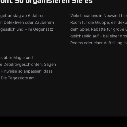
om: So organisieren Sie es
rgeburtstag ab 6 Jahren:
Viele Locations in Neuwied bie
on Detektiven oder Zauberern
Room für die Gruppe, ein dek
rgesslich und – im Gegensatz
dem Spiel, Rabatte für große
gleichzeitig auf – bei einer g
Rooms oder einer Aufteilung i
ms über Magie und
hte Detektivgeschichten. Sagen
ie Hinweise so anpassen, dass
: Die Tagesslots am