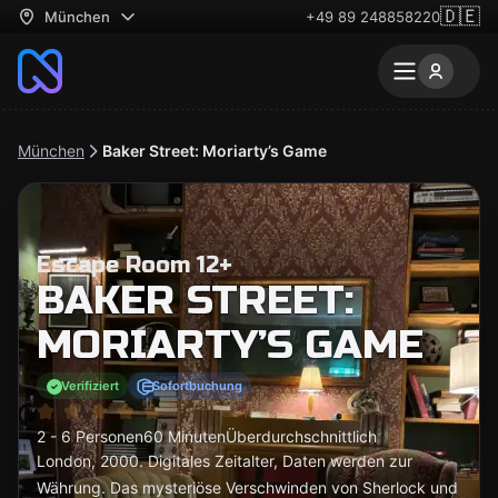
🇩🇪
München
+49 89 248858220
München
Baker Street: Moriarty’s Game
Escape Room 12+
BAKER STREET:
MORIARTY’S GAME
Verifiziert
Sofortbuchung
2 - 6 Personen
60 Minuten
Überdurchschnittlich
London, 2000. Digitales Zeitalter, Daten werden zur
Währung. Das mysteriöse Verschwinden von Sherlock und