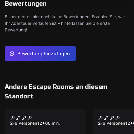
Bewertungen
Bisher gibt es hier noch keine Bewertungen. Erzählen Sie, wie
Ihr Abenteuer verlaufen ist – hinterlassen Sie die erste
Bewertung!
Bewertung hinzufügen
Andere Escape Rooms an diesem
Standort
Escape Room
Escape Room
Houdini
Das Geheim
Populär
Populär
eisernen M
2-6 Personen
12
+
60
min.
2-6 Personen
12
+