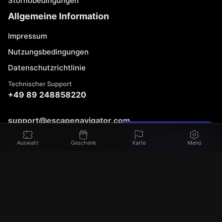
Stornobedingungen
Allgemeine Information
Impressum
Nutzungsbedingungen
Datenschutzrichtlinie
Technischer Support
+49 89 248858220
support@escapenavigator.com
Einen Fehler gefunden?
Munich, Germany
Ab 86 €
Spiel buchen
Auswahl
Geschenk
Karte
Menü
Codeum UG
2 - 6 Personen
v
1.6.1