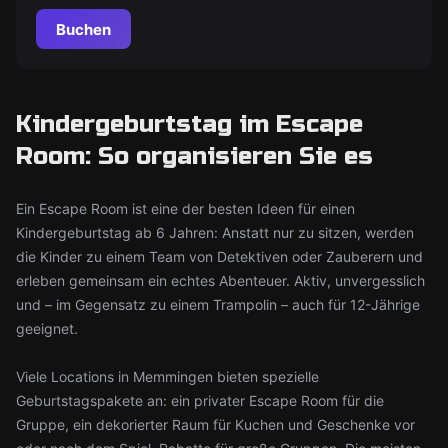
Rätsel um die Flucht ist komplex. Findet ihr den Weg zum
rettenden Ausgang, bevor es zu spät ist?
Buchen
Kindergeburtstag im Escape
Room: So organisieren Sie es
Ein Escape Room ist eine der besten Ideen für einen
Kindergeburtstag ab 6 Jahren: Anstatt nur zu sitzen, werden
die Kinder zu einem Team von Detektiven oder Zauberern und
erleben gemeinsam ein echtes Abenteuer. Aktiv, unvergesslich
und – im Gegensatz zu einem Trampolin – auch für 12-Jährige
geeignet.
Viele Locations in Memmingen bieten spezielle
Geburtstagspakete an: ein privater Escape Room für die
Gruppe, ein dekorierter Raum für Kuchen und Geschenke vor