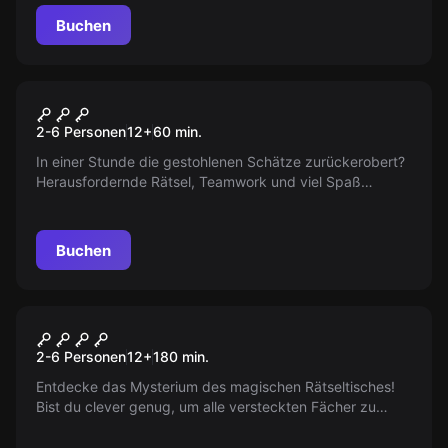
Buchen
Escape Room
Piratenabenteuer
2-6 Personen
12
+
60
min.
In einer Stunde die gestohlenen Schätze zurückerobert?
Herausfordernde Rätsel, Teamwork und viel Spaß
erwarten Sie in unserem maritimen Escape-Room!
Buchen
Escape Room
Der Magische Rätseltisch
Neu
2-6 Personen
12
+
180
min.
Entdecke das Mysterium des magischen Rätseltisches!
Bist du clever genug, um alle versteckten Fächer zu
öffnen und das Geheimnis zu lüften? Lass dich
überraschen, was sich im innersten Fach verbirgt und