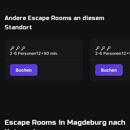
Andere Escape Rooms an diesem
Standort
Escape Room
Escape Room
al9010
Carries Fam
Neu
Neu
2-6 Personen
12
+
90
min.
2-6 Personen
12
+
Buchen
Buchen
Escape Rooms in Magdeburg nach