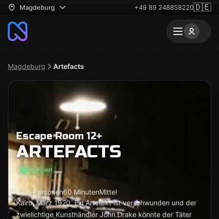
🇩🇪
Magdeburg
+49 89 248858220
Magdeburg
Artefacts
Escape Room 12+
ARTEFACTS
Verifiziert
2 - 6 Personen
60 Minuten
Mittel
Kairo, März 1920. Ein Artefakt ist verschwunden und der
zwielichtige Kunsthändler John Drake könnte der Täter