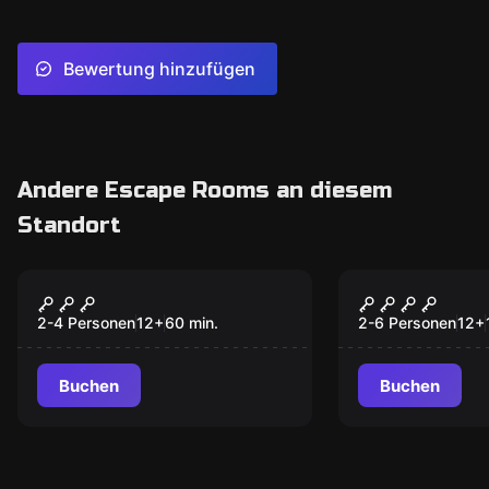
Bewertung hinzufügen
Andere Escape Rooms an diesem
Standort
Escape Room
Escape Room
Das Vermächtnis des
Illuminate
Neu
Königs
Bischof
2-4 Personen
12
+
60
min.
2-6 Personen
12
+
Buchen
Buchen