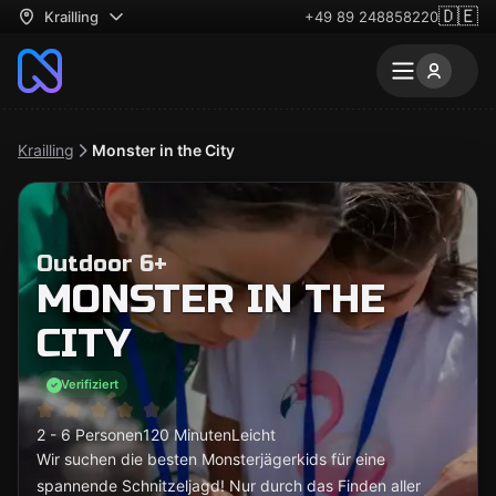
🇩🇪
Krailling
+49 89 248858220
Krailling
Monster in the City
Outdoor 6+
MONSTER IN THE
CITY
Verifiziert
2 - 6 Personen
120 Minuten
Leicht
Wir suchen die besten Monsterjägerkids für eine
spannende Schnitzeljagd! Nur durch das Finden aller