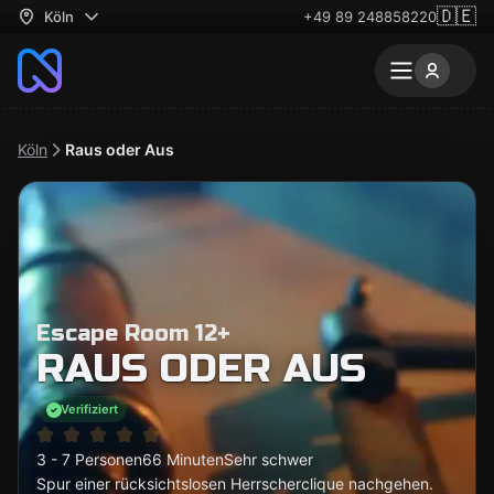
🇩🇪
Köln
+49 89 248858220
Köln
Raus oder Aus
Escape Room 12+
RAUS ODER AUS
Verifiziert
3 - 7 Personen
66 Minuten
Sehr schwer
Spur einer rücksichtslosen Herrscherclique nachgehen.