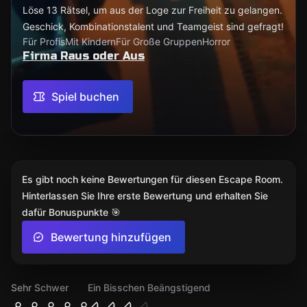
Löse 13 Rätsel, um aus der Loge zur Freiheit zu gelangen.
Geschick, Kombinationstalent und Teamgeist sind gefragt!
Für Profis
Mit Kindern
Für Große Gruppen
Horror
Firma Raus oder Aus
Spiel buchen
Es gibt noch keine Bewertungen für diesen Escape Room.
Hinterlassen Sie Ihre erste Bewertung und erhalten Sie
dafür Bonuspunkte 🎯
Bewertung hinzufügen
Sehr Schwer
Ein Bisschen Beängstigend