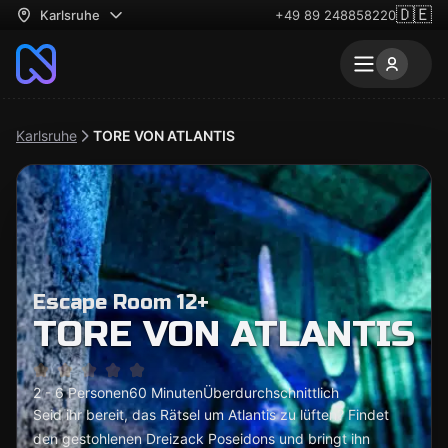
🇩🇪
Karlsruhe
+49 89 248858220
Karlsruhe
TORE VON ATLANTIS
Escape Room 12+
TORE VON ATLANTIS
2 - 6 Personen
60 Minuten
Überdurchschnittlich
Seid ihr bereit, das Rätsel um Atlantis zu lüften? Findet
den gestohlenen Dreizack Poseidons und bringt ihn