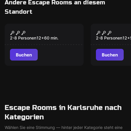
Andere Escape Rooms an diesem
Standort
Escape Room
Escape Room
Baker Street
Jungle Gam
2-8 Personen
12
+
60
min.
2-8 Personen
12
+
Buchen
Buchen
Escape Rooms in Karlsruhe nach
Kategorien
Wählen Sie eine Stimmung — hinter jeder Kategorie steht eine