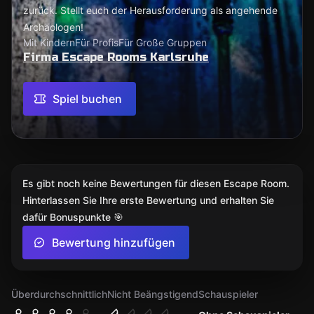
zurück. Stellt euch der Herausforderung als angehende
Archäologen!
Mit Kindern
Für Profis
Für Große Gruppen
Firma Escape Rooms Karlsruhe
Spiel buchen
Es gibt noch keine Bewertungen für diesen Escape Room.
Hinterlassen Sie Ihre erste Bewertung und erhalten Sie
dafür Bonuspunkte 🎯
Bewertung hinzufügen
Überdurchschnittlich
Nicht Beängstigend
Schauspieler