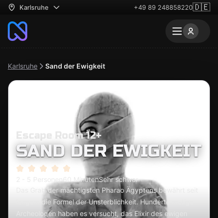
🇩🇪
Karlsruhe
+49 89 248858220
Karlsruhe
Sand der Ewigkeit
Escape Room 12+
SAND DER EWIGKEIT
2 - 5 Personen
60 Minuten
Sehr schwer
Das Grab der mächtigsten Pharao Ägyptens bewährt seit
langem die Formel der Unsterblichkeit. Hunderte mutige
Archeologen haben es versucht, das Elixir des ewigen