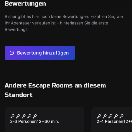
Bewertungen
Bisher gibt es hier noch keine Bewertungen. Erzählen Sie, wie
Ihr Abenteuer verlaufen ist – hinterlassen Sie die erste
Bewertung!
Bewertung hinzufügen
Andere Escape Rooms an diesem
Standort
Escape Room
Escape Room
Hinter eisernem
Nosferatu
Vorhang
3-6 Personen
12
+
60
min.
2-4 Personen
12
+