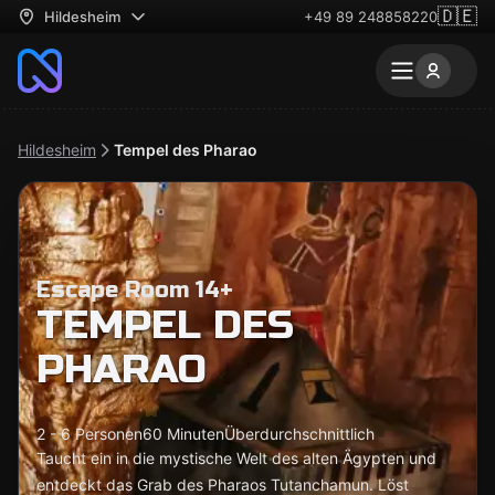
🇩🇪
Hildesheim
+49 89 248858220
Hildesheim
Tempel des Pharao
Escape Room 14+
TEMPEL DES
PHARAO
2 - 6 Personen
60 Minuten
Überdurchschnittlich
Taucht ein in die mystische Welt des alten Ägypten und
entdeckt das Grab des Pharaos Tutanchamun. Löst