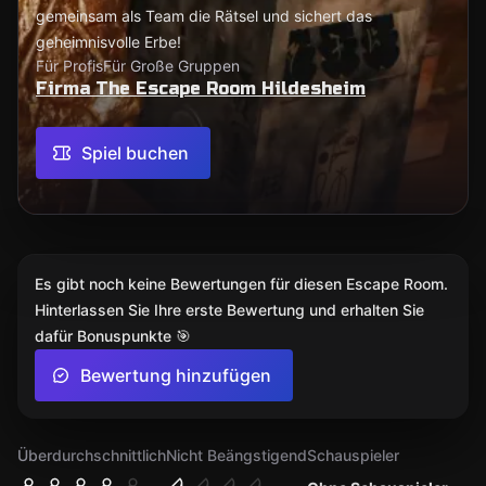
gemeinsam als Team die Rätsel und sichert das
geheimnisvolle Erbe!
Für Profis
Für Große Gruppen
Firma The Escape Room Hildesheim
Spiel buchen
Es gibt noch keine Bewertungen für diesen Escape Room.
Hinterlassen Sie Ihre erste Bewertung und erhalten Sie
dafür Bonuspunkte 🎯
Bewertung hinzufügen
Überdurchschnittlich
Nicht Beängstigend
Schauspieler