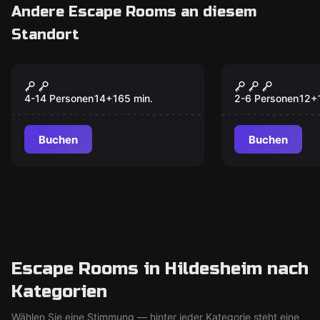
Andere Escape Rooms an diesem
Standort
Outdoor
Escape Room
Mord am Bischof
Auroras ma
Neu
Würfel
4-14 Personen
14
+
165
min.
2-6 Personen
12
+
Buchen
Buchen
Escape Rooms in Hildesheim nach
Kategorien
Wählen Sie eine Stimmung — hinter jeder Kategorie steht eine