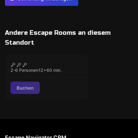
Andere Escape Rooms an diesem
Standort
Escape Room
Order of Assassins
GESCHLOSSEN
2-6 Personen
12
+
60
min.
Buchen
Escape Navigator CRM