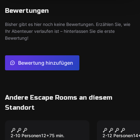
Bewertungen
Bisher gibt es hier noch keine Bewertungen. Erzählen Sie, wie
Ihr Abenteuer verlaufen ist – hinterlassen Sie die erste
Bewertung!
Bewertung hinzufügen
Andere Escape Rooms an diesem
Standort
Escape Room
Outdoor
ChainSAW - Das
Illuminati
Neu
gefährliche Spiel
2-10 Personen
12
+
75
min.
2-12 Personen
14