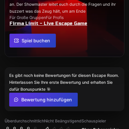
an. Der Showmaster leitet euch durch die Fragen und ihr
buzzert was das Zeug hält, um am Ende
Für Große Gruppen
Für Profis
Firma Limit - Live Escape Game
Spiel buchen
Es gibt noch keine Bewertungen für diesen Escape Room.
Hinterlassen Sie Ihre erste Bewertung und erhalten Sie
dafür Bonuspunkte 🎯
Bewertung hinzufügen
Überdurchschnittlich
Nicht Beängstigend
Schauspieler