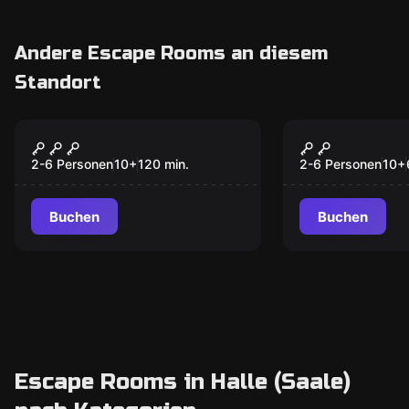
Andere Escape Rooms an diesem
Standort
Outdoor
Escape Room
Auroras Magischer
Das Geister
Würfel
2-6 Personen
10
+
120
min.
2-6 Personen
10
+
Buchen
Buchen
Escape Rooms in Halle (Saale)