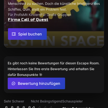
Menschheit zu suchen. Doch die künstliche Intelligenz des
Schiffes, Quin, stellt ein Problem fest.
Für Profis
Mit Kindern
Für Große Gruppen
Firma Call of Quest
Spiel buchen
Es gibt noch keine Bewertungen für diesen Escape Room.
Hinterlassen Sie Ihre erste Bewertung und erhalten Sie
dafür Bonuspunkte 🎯
Bewertung hinzufügen
Sehr Schwer
Nicht Beängstigend
Schauspieler