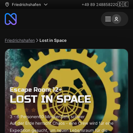
🇩🇪
Friedrichshafen
+49 89 248858220
Friedrichshafen
Lost in Space
Escape Room 12+
LOST IN SPACE
3 - 6 Personen
60 Minuten
Sehr schwer
Auf der Erde herrscht Chaos - eine Crew wird für eine
Expedition gesucht, um neuen Lebensraum für die