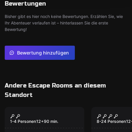
Bewertungen
Bisher gibt es hier noch keine Bewertungen. Erzählen Sie, wie
Ihr Abenteuer verlaufen ist – hinterlassen Sie die erste
Bewertung!
Bewertung hinzufügen
Andere Escape Rooms an diesem
Standort
Escape Room
Outdoor
Das Aurora
Crime Acad
Neu
Vermächtnis
1-4 Personen
12
+
90
min.
8-24 Personen
12