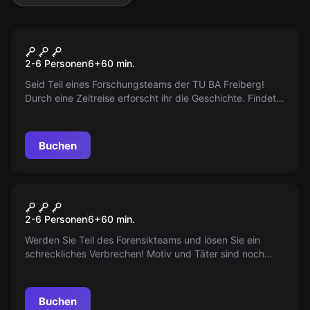
Escape Room
Die Zeitreise
2-6 Personen
6
+
60
min.
Seid Teil eines Forschungsteams der TU BA Freiberg!
Durch eine Zeitreise erforscht ihr die Geschichte. Findet
ihr den Weg zurück in die Gegenwart? Hat der Professor
die richtige Wahl getroffen?
Buchen
Escape Room
Redaktionsschluss
2-6 Personen
6
+
60
min.
Werden Sie Teil des Forensikteams und lösen Sie ein
schreckliches Verbrechen! Motiv und Täter sind noch
unklar. Schnelle Aktion ist erforderlich - nur 60 Minuten
bleiben.
Buchen