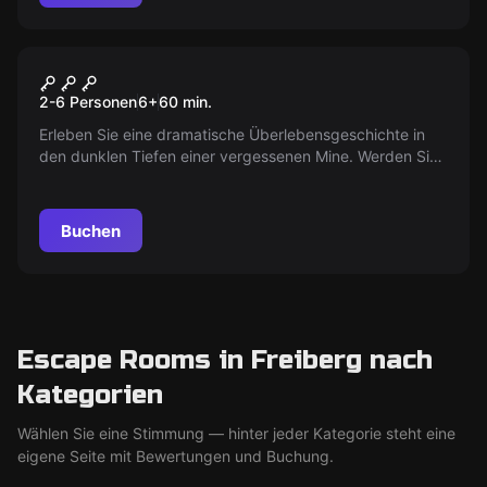
Escape Room
Vor der Hacke ist es Duster
2-6 Personen
6
+
60
min.
Erleben Sie eine dramatische Überlebensgeschichte in
den dunklen Tiefen einer vergessenen Mine. Werden Sie
den Kampf gegen die Zeit gewinnen? Finde es heraus bei
'Schichtwechsel'.
Buchen
Escape Rooms in Freiberg nach
Kategorien
Wählen Sie eine Stimmung — hinter jeder Kategorie steht eine
eigene Seite mit Bewertungen und Buchung.