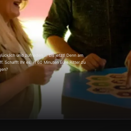
lücklich und zufrieden … bis jetzt! Denn am
f. Schafft Ihr es, in 60 Minuten Eure Ritter zu
agen?