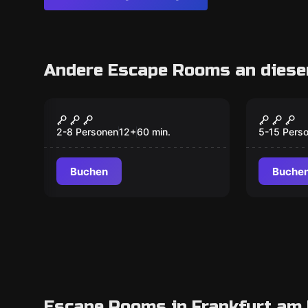
Andere Escape Rooms an diese
Escape Room
Escape R
The Bomb
Atlant
2-8 Personen
12
+
60
min.
5-15 Pers
Buchen
Buche
Escape Rooms in Frankfurt am 