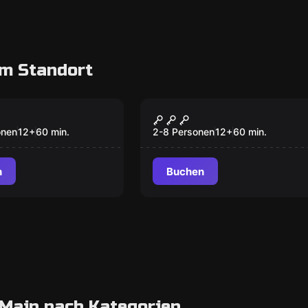
m Standort
oom
Escape Room
is
Der Tempel
onen
12
+
60
min.
2-8 Personen
12
+
60
min.
n
Buchen
Main nach Kategorien