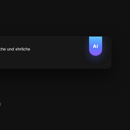
AI
che und ehrliche
!