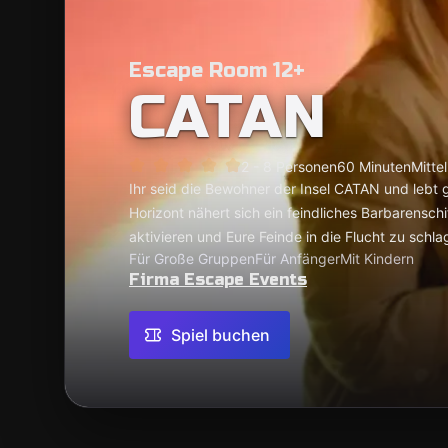
Escape Room 12+
CATAN
2 - 8 Personen
60 Minuten
Mittel
Ihr seid die Bewohner der Insel CATAN und lebt g
Horizont nähert sich ein feindliches Barbarenschif
aktivieren und Eure Feinde in die Flucht zu schl
Für Große Gruppen
Für Anfänger
Mit Kindern
Firma Escape Events
Spiel buchen