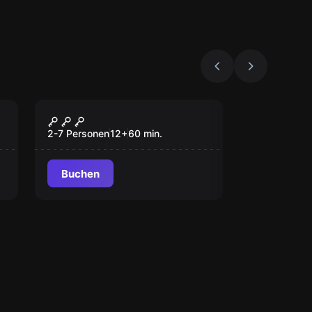
Escape Room
Biohazard
2-7 Personen
12
+
60
min.
Buchen