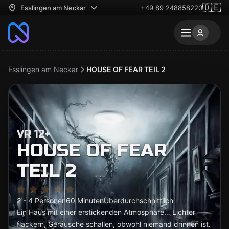
🇩🇪
Esslingen am Neckar
+49 89 248858220
Esslingen am Neckar
HOUSE OF FEAR TEIL 2
VR 12+
HOUSE OF FEAR
TEIL 2
2 - 4 Personen
60 Minuten
Überdurchschnittlich
Ein Haus mit einer erstickenden Atmosphäre… Lichter
flackern, Geräusche schallen, obwohl niemand drinnen ist.