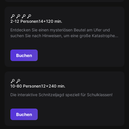
Outdoor
DER VERDÄCHTIGE FUND
2-12 Personen
14
+
120
min.
Entdecken Sie einen mysteriösen Beutel am Ufer und
suchen Sie nach Hinweisen, um eine große Katastrophe
zu verhindern. Erleben Sie eine spannende Tour entlang
des Wassers!
Buchen
Escape Room
Schulausflug Stadtrallye "City
Neu
10-80 Personen
12
+
240
min.
Explorer"
Die interaktive Schnitzeljagd speziell für Schulklassen!
Buchen