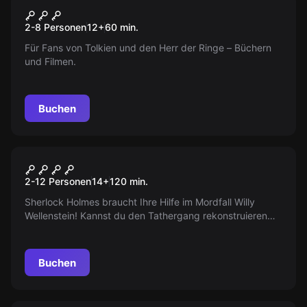
Das Ring Abenteuer
Neu
2-8 Personen
12
+
60
min.
Für Fans von Tolkien und den Herr der Ringe – Büchern
und Filmen.
Buchen
Outdoor
DAS UNGEKLÄRTE
2-12 Personen
14
+
120
min.
VERBRECHEN
Sherlock Holmes braucht Ihre Hilfe im Mordfall Willy
Wellenstein! Kannst du den Tathergang rekonstruieren
und genug Beweise sammeln, um den Täter zu
überführen? Ideal für unerfahrene Ermittler!
Buchen
Escape Room