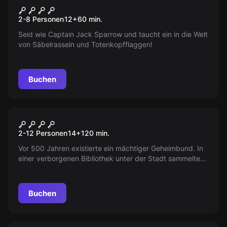
Fluch der Piraten
Neu
2-8 Personen
12
+
60
min.
Seid wie Captain Jack Sparrow und taucht ein in die Welt
von Säbelrasseln und Totenkopfflaggen!
Buchen
Outdoor
DER GOLDENE ORDEN
2-12 Personen
14
+
120
min.
Vor 500 Jahren existierte ein mächtiger Geheimbund. In
einer verborgenen Bibliothek unter der Stadt sammelten
sie wertvolle Schätze. Wagt ihr die Schatzjagd?
Buchen
Escape Room