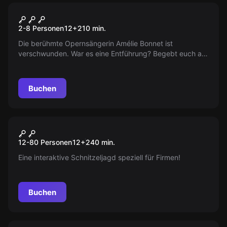
Outdoor
Die vermisste Opernsängerin
2-8 Personen
12
+
210
min.
Die berühmte Opernsängerin Amélie Bonnet ist
verschwunden. War es eine Entführung? Begebt euch auf
Spurensuche in der Innenstadt, um ihr Rätsel zu lösen.
Entdeckt echte Beweise und enthüllt Geheimnisse in
diesem interaktiven Thriller voller Spannung und
Buchen
Überraschungen!
Escape Room
City Explorer
Neu
12-80 Personen
12
+
240
min.
Eine interaktive Schnitzeljagd speziell für Firmen!
Buchen
Escape Room