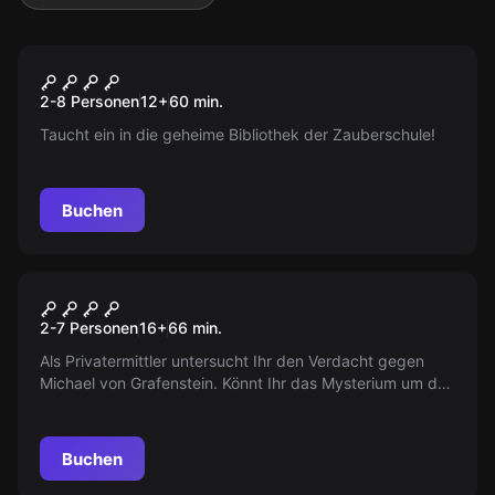
Escape Room
Die Zauberschule
Neu
2-8 Personen
12
+
60
min.
Taucht ein in die geheime Bibliothek der Zauberschule!
Buchen
Escape Room
DER RIPPER VON ESSEN
2-7 Personen
16
+
66
min.
Als Privatermittler untersucht Ihr den Verdacht gegen
Michael von Grafenstein. Könnt Ihr das Mysterium um das
spurlose Verschwinden zahlreicher Menschen lösen?
Buchen