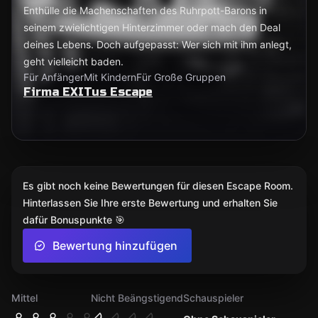
Enthülle die Machenschaften des Ruhrpott-Barons in
seinem zwielichtigen Hinterzimmer oder mach den Deal
deines Lebens. Doch aufgepasst: Wer sich mit ihm anlegt,
geht vielleicht baden.
Für Anfänger
Mit Kindern
Für Große Gruppen
Firma EXITus Escape
Es gibt noch keine Bewertungen für diesen Escape Room.
Hinterlassen Sie Ihre erste Bewertung und erhalten Sie
dafür Bonuspunkte 🎯
Bewertung hinzufügen
Mittel
Nicht Beängstigend
Schauspieler