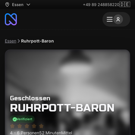
🇩🇪
Essen
+49 89 248858220
Essen
Ruhrpott-Baron
Geschlossen
RUHRPOTT-BARON
Verifiziert
4 - 6 Personen
52 Minuten
Mittel